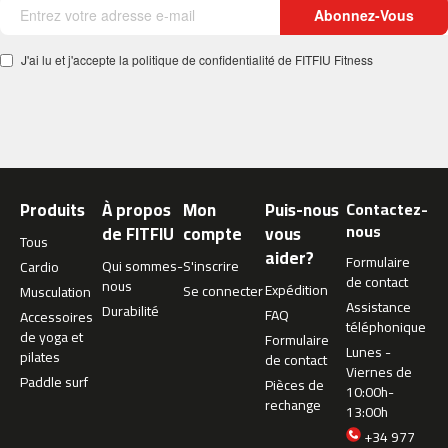
Abonnez-Vous
c
-
5
J'ai lu et j'accepte la politique de confidentialité de FITFIU Fitness
0
0
m
c
-
5
Produits
À propos
Mon
Puis-nous
Contactez-
6
nous
de FITFIU
compte
vous
0
Tous
aider?
Formulaire
Qui sommes-
S'inscrire
Cardio
m
de contact
nous
Expédition
Se connecter
Musculation
c
Assistance
Durabilité
FAQ
Accessoires
-
téléphonique
de yoga et
6
Formulaire
Lunes -
pilates
0
de contact
Viernes de
0
Paddle surf
Pièces de
10:00h-
rechange
13:00h
C
+34 977
i