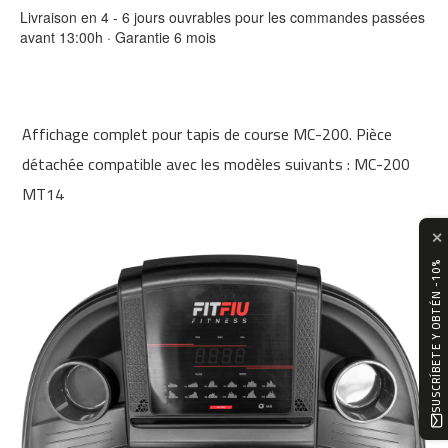
0
Livraison en 4 - 6 jours ouvrables pour les commandes passées
avant 13:00h · Garantie 6 mois
m
c
-
1
Affichage complet pour tapis de course MC-200. Pièce
2
0
détachée compatible avec les modèles suivants : MC-200
MT14
m
c
-
✕
1
SUSCRÍBETE Y OBTÉN -10%
6
0
m
c
-
2
0
0