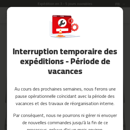
ion en 3 - 5 jours ouvrables
Langue
Garantie de
FR
Allez
au
Soldes
contenu
Skip
to
Accessoires
the
Fitness
end
Interruption temporaire des
of
Yoga
the
et
expéditions - Période de
images
Pilates
vacances
gallery
Pieces
detachees
Au cours des prochaines semaines, nous ferons une
t
pause opérationnelle coïncidant avec la période des
a
p
vacances et des travaux de réorganisation interne.
i
s
Par conséquent, nous ne pourrons ni gérer ni envoyer
d
de nouvelles commandes jusqu'à la fin de ce
e
c
processus, prévue d'ici un mois environ.