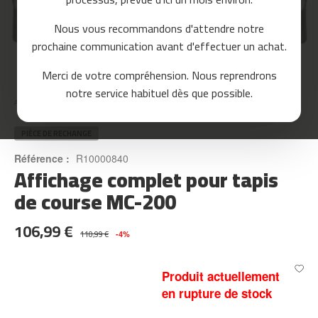
o
u
Nous vous recommandons d'attendre notre
r
prochaine communication avant d'effectuer un achat.
s
e
Skip
Merci de votre compréhension. Nous reprendrons
to
m
notre service habituel dès que possible.
the
c
Accueil
AFFICHAGE COMPLET POUR TAPIS DE COURSE MC-200
beginning
-
of
8
the
PIÈCE DE RECHANGE
0
images
Référence :
R10000840
gallery
Affichage complet pour tapis
m
c
de course MC-200
-
9
106,99 €
0
110,99 €
-4%
m
c
Produit actuellement
-
en rupture de stock
1
0