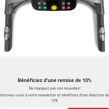
m
c
-
2
6
0
m
c
-
4
0
0
m
Bénéficiez d'une remise de 10%
c
-
Ne manquez pas nos nouvelles!
4
6
Inscrivez-vous à notre newsletter et bénéficiez d'une réduction de
0
10%
m