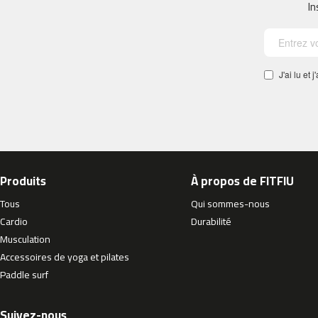
gallery
In
Cinta
de
correr
MC-
500
J'ai lu et
velos
indoor
cycling
besp-
22
besp-
Produits
À propos de FITFIU
50
besp-
Tous
Qui sommes-nous
70
Cardio
Durabilité
besp-
Musculation
100
Accessoires de yoga et pilates
besp-
Paddle surf
200
besp-
Suivez-nous