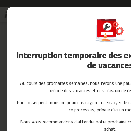
Allez
Soldes
au
Soldes
contenu
Skip
Accessoires
to
Fitness
the
Yoga
end
et
of
Interruption temporaire des ex
Pilates
the
images
de vacance
Pieces
gallery
detachees
tapis
de
Au cours des prochaines semaines, nous ferons une paus
course
période des vacances et des travaux de ré
mc-
80
Par conséquent, nous ne pourrons ni gérer ni envoyer de 
mc-
ce processus, prévue d'ici un mo
90
mc-
Nous vous recommandons d'attendre notre prochaine c
100
achat.