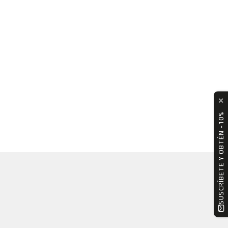
✕
SUSCRÍBETE Y OBTÉN -10%