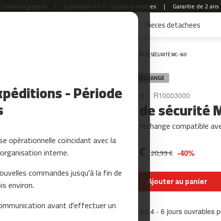
Livraison gratuite
|
Expédition en 3 - 5 jours ouvrables
|
Garantie de 2 ans
Accessoires Fitness
Yoga et Pilates
Pieces detachees
Accueil
CLÉS DE SÉCURITÉ MC-160
PIÈCE DE RECHANGE
péditions - Période
Référence :
R10003000
s
Clés de sécurité
Pièce de rechange compatible a
e opérationnelle coïncidant avec la
12,59 €
organisation interne.
20,99 €
-40%
nouvelles commandes jusqu'à la fin de
Ajouter au panier
is environ.
ommunication avant d'effectuer un
Livraison en 4 - 6 jours ouvrables