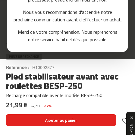
o
u
Nous vous recommandons d'attendre notre
r
prochaine communication avant d'effectuer un achat.
s
e
Skip
Merci de votre compréhension. Nous reprendrons
to
m
notre service habituel dès que possible.
the
c
Accueil
PIED STABILISATEUR AVANT AVEC ROULETTES BESP-250
beginning
-
of
8
the
PIÈCE DE RECHANGE
0
images
Référence :
R10002877
gallery
Pied stabilisateur avant avec
m
c
roulettes BESP-250
-
9
Recharge compatible avec le modèle BESP-250
0
21,99 €
24,99 €
-12%
m
c
✕
Ajouter au panier
-
1
0