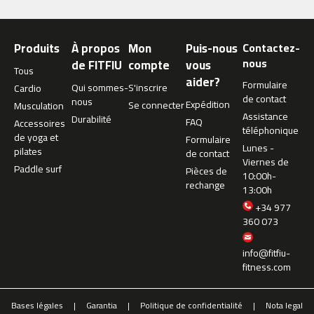
m
c
Produits
À propos
Mon
Puis-nous
Contactez-
-
2
nous
de FITFIU
compte
vous
Tous
6
aider?
Formulaire
Qui sommes-
S'inscrire
Cardio
0
de contact
nous
Expédition
Se connecter
Musculation
Assistance
m
Durabilité
FAQ
Accessoires
téléphonique
c
de yoga et
Formulaire
-
Lunes -
pilates
de contact
4
Viernes de
Paddle surf
Pièces de
0
10:00h-
rechange
0
13:00h
+34 977
m
360 073
c
-
info@fitfiu-
4
fitness.com
6
0
Bases légales
Garantia
Politique de confidentialité
Nota legal
m