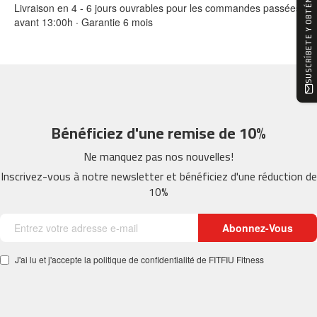
SUSCRÍBETE Y OBTÉN -10%
Livraison en 4 - 6 jours ouvrables pour les commandes passées
0
avant 13:00h · Garantie 6 mois
m
c
-
1
2
0
Bénéficiez d'une remise de 10%
m
c
Ne manquez pas nos nouvelles!
-
Inscrivez-vous à notre newsletter et bénéficiez d'une réduction de
1
10%
6
0
Abonnez-Vous
m
c
J'ai lu et j'accepte la politique de confidentialité de FITFIU Fitness
-
2
0
0