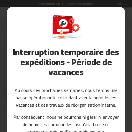
Expédition en 3 - 5 jours ouvrables
Langue
FR
Allez
au
Soldes
contenu
Skip
to
Accessoires
the
Fitness
end
Interruption temporaire des
of
Yoga
the
et
expéditions - Période de
images
Pilates
vacances
gallery
Pieces
detachees
Au cours des prochaines semaines, nous ferons une
t
pause opérationnelle coïncidant avec la période des
a
p
vacances et des travaux de réorganisation interne.
i
s
Par conséquent, nous ne pourrons ni gérer ni envoyer
d
de nouvelles commandes jusqu'à la fin de ce
e
c
processus, prévue d'ici un mois environ.