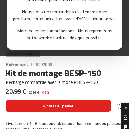
o
u
Nous vous recommandons d'attendre notre
r
prochaine communication avant d'effectuer un achat.
s
e
Skip
Merci de votre compréhension. Nous reprendrons
to
m
notre service habituel dès que possible.
the
c
Accueil
KIT DE MONTAGE BESP-150
beginning
-
of
8
the
PIÈCE DE RECHANGE
0
images
Référence :
R10002868
gallery
Kit de montage BESP-150
m
c
-
Recharge compatible avec le modèle BESP-150
9
20,99 €
0
23,99 €
-13%
m
Ajouter au panier
✕
c
-
1
Livraison en 4 - 6 jours ouvrables pour les commandes passées
0
avant 13:00h · Garantie 6 mois