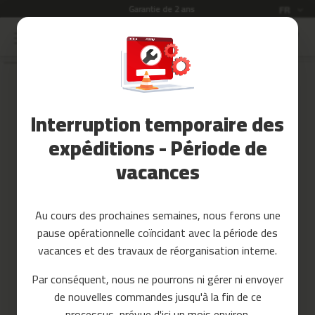
Garantie de 2 ans
Langue
FR
Allez
au
Soldes
contenu
Skip
to
Accessoires
the
Fitness
end
Interruption temporaire des
of
Yoga
the
et
expéditions - Période de
images
Pilates
vacances
gallery
Pieces
detachees
Au cours des prochaines semaines, nous ferons une
t
pause opérationnelle coïncidant avec la période des
a
p
vacances et des travaux de réorganisation interne.
i
s
Par conséquent, nous ne pourrons ni gérer ni envoyer
d
de nouvelles commandes jusqu'à la fin de ce
e
c
processus, prévue d'ici un mois environ.