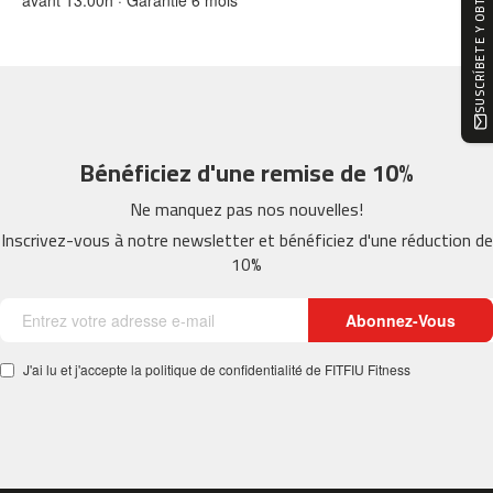
SUSCRÍBETE Y OBTÉN -10%
0
m
c
-
1
2
Bénéficiez d'une remise de 10%
0
Ne manquez pas nos nouvelles!
m
c
Inscrivez-vous à notre newsletter et bénéficiez d'une réduction de
-
10%
1
6
Abonnez-Vous
0
m
J'ai lu et j'accepte la politique de confidentialité de FITFIU Fitness
c
-
2
0
0