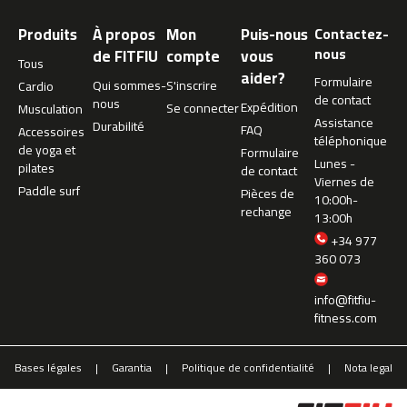
m
Produits
À propos
Mon
Puis-nous
Contactez-
c
nous
de FITFIU
compte
vous
-
Tous
aider?
2
Formulaire
Qui sommes-
S'inscrire
Cardio
6
de contact
nous
Expédition
Se connecter
Musculation
0
Assistance
Durabilité
FAQ
Accessoires
téléphonique
de yoga et
m
Formulaire
Lunes -
pilates
c
de contact
Viernes de
-
Paddle surf
Pièces de
10:00h-
4
rechange
13:00h
0
+34 977
0
360 073
m
c
info@fitfiu-
-
fitness.com
4
6
Bases légales
Garantia
Politique de confidentialité
Nota legal
0
m