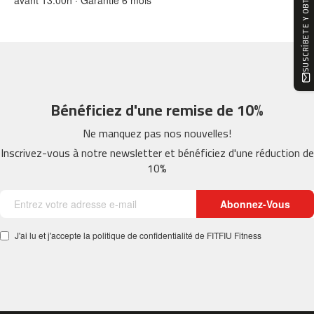
SUSCRÍBETE Y OBTÉN -10%
0
m
c
-
1
2
Bénéficiez d'une remise de 10%
0
Ne manquez pas nos nouvelles!
m
c
Inscrivez-vous à notre newsletter et bénéficiez d'une réduction de
-
10%
1
6
Abonnez-Vous
0
m
J'ai lu et j'accepte la politique de confidentialité de FITFIU Fitness
c
-
2
0
0