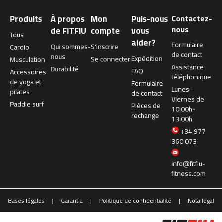
m
Produits
À propos
Mon
Puis-nous
Contactez-
c
nous
de FITFIU
compte
vous
-
Tous
aider?
2
Formulaire
Qui sommes-
S'inscrire
Cardio
6
de contact
nous
Expédition
Se connecter
Musculation
0
Assistance
Durabilité
FAQ
Accessoires
téléphonique
de yoga et
m
Formulaire
Lunes -
pilates
c
de contact
Viernes de
-
Paddle surf
Pièces de
10:00h-
4
rechange
13:00h
0
+34 977
0
360 073
m
c
info@fitfiu-
-
fitness.com
4
6
Bases légales
Garantia
Politique de confidentialité
Nota legal
0
m