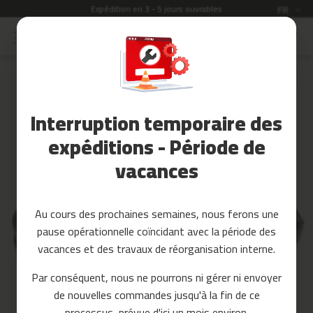
Expédition en 3 - 5 jours ouvrables
Langue
FR
Allez
au
Soldes
contenu
Skip
to
Accessoires
the
Fitness
end
Interruption temporaire des
of
Yoga
the
et
expéditions - Période de
images
Pilates
vacances
gallery
Pieces
detachees
Au cours des prochaines semaines, nous ferons une
t
pause opérationnelle coïncidant avec la période des
a
p
vacances et des travaux de réorganisation interne.
i
s
Par conséquent, nous ne pourrons ni gérer ni envoyer
d
de nouvelles commandes jusqu'à la fin de ce
e
c
processus, prévue d'ici un mois environ.