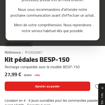
o
u
Nous vous recommandons d'attendre notre
r
prochaine communication avant d'effectuer un achat.
s
e
Skip
Merci de votre compréhension. Nous reprendrons
to
m
notre service habituel dès que possible.
the
c
Accueil
KIT PÉDALES BESP-150
beginning
-
of
8
the
PIÈCE DE RECHANGE
0
images
Référence :
R10002867
gallery
Kit pédales BESP-150
m
c
-
Recharge compatible avec le modèle BESP-150
9
27,99 €
0
30,99 €
-10%
m
Ajouter au panier
✕
c
-
1
Livraison en 4 - 6 jours ouvrables pour les commandes passées
0
avant 13:00h · Garantie 6 mois