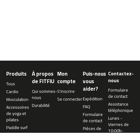
0
m
c
-
1
2
0
m
c
Produits
À propos
Mon
Puis-nous
Contactez-
-
1
nous
de FITFIU
compte
vous
Tous
6
aider?
Formulaire
Qui sommes-
S'inscrire
Cardio
0
de contact
nous
Expédition
Se connecter
Musculation
Assistance
m
Durabilité
FAQ
Accessoires
téléphonique
c
de yoga et
Formulaire
-
Lunes -
pilates
de contact
2
Viernes de
Paddle surf
Pièces de
0
10:00h-
rechange
0
13:00h