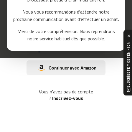
o
u
Nous vous recommandons d'attendre notre
ou
r
prochaine communication avant d'effectuer un achat.
s
e
Continuer avec Google
Merci de votre compréhension. Nous reprendrons
m
✕
notre service habituel dès que possible.
c
SUSCRÍBETE Y OBTÉN -10%
-
Continuer avec Facebook
8
0
Continuer avec Amazon
m
c
-
9
Vous n'avez pas de compte
0
?
Inscrivez-vous
m
c
-
1
0