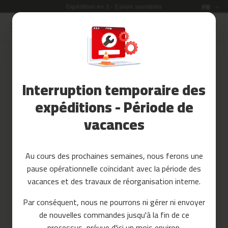
Expédition en 3 - 5 jours ouvrables
Langue
FR
Allez
au
Soldes
contenu
Accessoires
Connexion
Fitness
Interruption temporaire des
Créez votre compte et tout sera
Yoga
plus facile
et
expéditions - Période de
Pilates
vacances
Pieces
detachees
Au cours des prochaines semaines, nous ferons une
t
pause opérationnelle coïncidant avec la période des
a
p
vacances et des travaux de réorganisation interne.
i
Mot de passe oublié?
s
Par conséquent, nous ne pourrons ni gérer ni envoyer
d
se connecter
de nouvelles commandes jusqu'à la fin de ce
e
c
processus, prévue d'ici un mois environ.