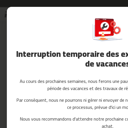
Allez
Soldes
au
Soldes
contenu
Accessoires
Fitness
Yoga
et
Interruption temporaire des ex
Pilates
de vacance
Pieces
detachees
tapis
de
Au cours des prochaines semaines, nous ferons une paus
course
période des vacances et des travaux de ré
mc-
80
Par conséquent, nous ne pourrons ni gérer ni envoyer de 
mc-
ce processus, prévue d'ici un mo
90
mc-
Nous vous recommandons d'attendre notre prochaine c
100
achat.