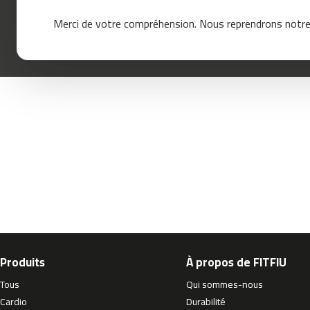
mc-
Merci de votre compréhension. Nous reprendrons notre 
120
mc-
160
mc-
200
mc-
260
mc-
400
mc-
460
mc-
500
mc-
Produits
À propos de FITFIU
560
Tous
Qui sommes-nous
mc-
600
Cardio
Durabilité