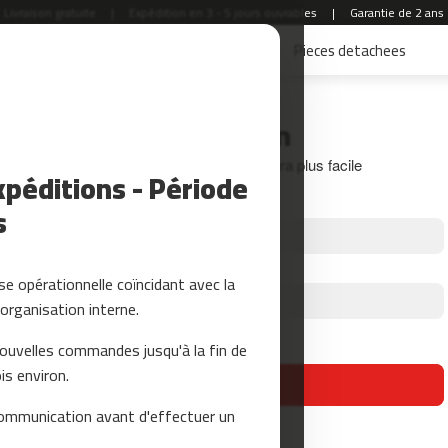
Livraison gratuite
|
Expédition en 3 - 5 jours ouvrables
|
Garantie de 2 ans
Accessoires Fitness
Yoga et Pilates
Pieces detachees
Connexion
Créez votre compte et tout sera plus facile
péditions - Période
s
e opérationnelle coïncidant avec la
organisation interne.
Mot de passe oublié?
nouvelles commandes jusqu'à la fin de
is environ.
se connecter
ommunication avant d'effectuer un