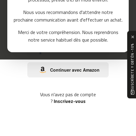
o
u
Nous vous recommandons d'attendre notre
ou
r
prochaine communication avant d'effectuer un achat.
s
e
Continuer avec Google
Merci de votre compréhension. Nous reprendrons
m
✕
notre service habituel dès que possible.
c
SUSCRÍBETE Y OBTÉN -10%
-
Continuer avec Facebook
8
0
Continuer avec Amazon
m
c
-
9
Vous n'avez pas de compte
0
?
Inscrivez-vous
m
c
-
1
0