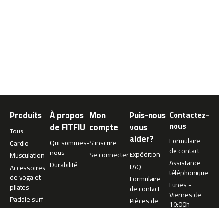
0
m
c
-
1
2
0
m
c
Produits
À propos
Mon
Puis-nous
Contactez-
-
1
nous
de FITFIU
compte
vous
Tous
6
aider?
Formulaire
Qui sommes-
S'inscrire
Cardio
0
de contact
nous
Expédition
Se connecter
Musculation
Assistance
m
Durabilité
FAQ
Accessoires
téléphonique
c
de yoga et
Formulaire
-
Lunes -
pilates
de contact
2
Viernes de
Paddle surf
Pièces de
0
10:00h-
rechange
0
13:00h