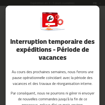
Expédition en 3 - 5 jours ouvrables
Langue
FR
Allez
au
Soldes
contenu
Accessoires
Connexion
Fitness
Interruption temporaire des
Créez votre compte et tout sera
Yoga
plus facile
et
expéditions - Période de
Pilates
vacances
Pieces
detachees
Au cours des prochaines semaines, nous ferons une
t
pause opérationnelle coïncidant avec la période des
a
p
vacances et des travaux de réorganisation interne.
i
Mot de passe oublié?
s
Par conséquent, nous ne pourrons ni gérer ni envoyer
d
se connecter
de nouvelles commandes jusqu'à la fin de ce
e
c
processus, prévue d'ici un mois environ.