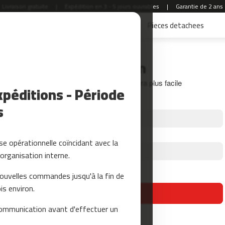
Livraison gratuite
|
Expédition en 3 - 5 jours ouvrables
|
Garantie de 2 ans
Accessoires Fitness
Yoga et Pilates
Pieces detachees
Connexion
Créez votre compte et tout sera plus facile
péditions - Période
s
e opérationnelle coïncidant avec la
organisation interne.
Mot de passe oublié?
nouvelles commandes jusqu'à la fin de
is environ.
se connecter
ommunication avant d'effectuer un