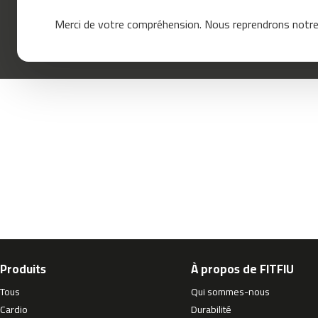
mc-
Merci de votre compréhension. Nous reprendrons notre 
120
mc-
160
mc-
200
mc-
260
mc-
400
mc-
460
mc-
500
mc-
Produits
À propos de FITFIU
560
Tous
Qui sommes-nous
mc-
600
Cardio
Durabilité