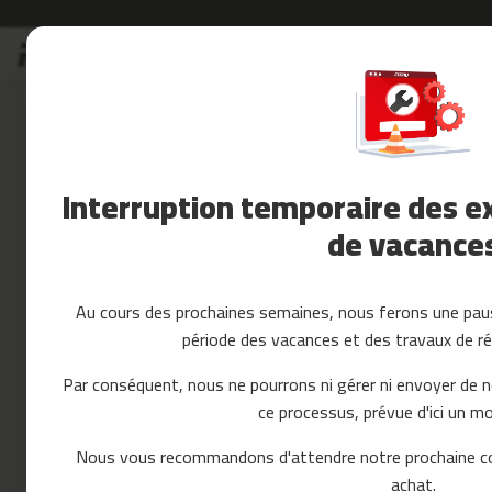
Allez
Soldes
au
Soldes
contenu
Accessoires
Fitness
Yoga
et
Interruption temporaire des ex
Pilates
de vacance
Pieces
detachees
tapis
de
Au cours des prochaines semaines, nous ferons une paus
course
période des vacances et des travaux de ré
mc-
80
Par conséquent, nous ne pourrons ni gérer ni envoyer de 
mc-
ce processus, prévue d'ici un mo
90
mc-
Nous vous recommandons d'attendre notre prochaine c
100
achat.