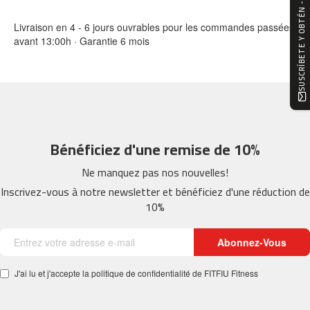
SUSCRÍBETE Y OBTÉN -10%
0
Livraison en 4 - 6 jours ouvrables pour les commandes passées
m
avant 13:00h · Garantie 6 mois
c
-
1
2
0
m
Bénéficiez d'une remise de 10%
c
-
Ne manquez pas nos nouvelles!
1
6
Inscrivez-vous à notre newsletter et bénéficiez d'une réduction de
0
10%
m
Abonnez-Vous
c
-
2
J'ai lu et j'accepte la politique de confidentialité de FITFIU Fitness
0
0