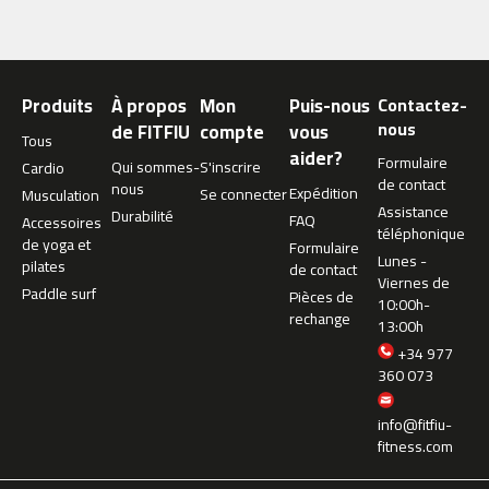
m
c
-
2
Produits
À propos
Mon
Puis-nous
Contactez-
6
nous
de FITFIU
compte
vous
0
Tous
aider?
Formulaire
Qui sommes-
S'inscrire
Cardio
m
de contact
nous
Expédition
Se connecter
Musculation
c
Assistance
Durabilité
FAQ
Accessoires
-
téléphonique
de yoga et
4
Formulaire
Lunes -
pilates
0
de contact
Viernes de
0
Paddle surf
Pièces de
10:00h-
rechange
13:00h
m
+34 977
c
360 073
-
4
6
info@fitfiu-
0
fitness.com
m