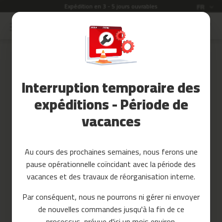
Expédition en 3 - 5 jours ouvrables
Langue
FR
Allez
au
Soldes
contenu
Skip
to
Accessoires
the
Fitness
end
Interruption temporaire des
of
Yoga
the
et
expéditions - Période de
images
Pilates
vacances
gallery
Pieces
detachees
Au cours des prochaines semaines, nous ferons une
t
pause opérationnelle coïncidant avec la période des
a
p
vacances et des travaux de réorganisation interne.
i
s
Par conséquent, nous ne pourrons ni gérer ni envoyer
d
de nouvelles commandes jusqu'à la fin de ce
e
c
processus, prévue d'ici un mois environ.