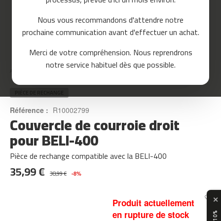
o
u
Nous vous recommandons d'attendre notre
r
prochaine communication avant d'effectuer un achat.
s
e
Skip
Merci de votre compréhension. Nous reprendrons
to
m
notre service habituel dès que possible.
the
c
Accueil
COUVERCLE DE COURROIE DROIT POUR BELI-400
beginning
-
of
8
the
PIÈCE DE RECHANGE
0
images
Référence :
R10002799
gallery
Couvercle de courroie droit
m
c
pour BELI-400
-
9
Pièce de rechange compatible avec la BELI-400
0
35,99 €
38,99 €
-8%
m
c
-
✕
Produit actuellement
1
en rupture de stock
0