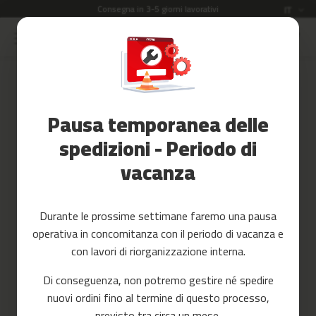
Consegna in 3-5 giorni lavorativi
Lingua
IT
Salta
al
Saldi
contenuto
Skip
to
Accessori
the
Fitness
end
Pausa temporanea delle
of
Yoga
the
e
spedizioni - Periodo di
images
Pilates
vacanza
gallery
Ricambi
c
Durante le prossime settimane faremo una pausa
i
operativa in concomitanza con il periodo di vacanza e
n
t
con lavori di riorganizzazione interna.
a
s
Di conseguenza, non potremo gestire né spedire
d
nuovi ordini fino al termine di questo processo,
e
c
previsto tra circa un mese.