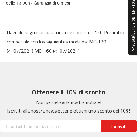
SUSCRÍBETE Y OBTÉN -10%
delle 13:00h · Garanzia di 6 mesi
0
m
c
-
Llave de seguridad para cinta de correr mc-120 Recambio
1
2
compatible con los siguientes modelos: MC-120
0
(<=07/2021) MC-160 (<=07/2021)
m
c
-
1
6
0
Ottenere il 10% di sconto
Non perdetevi le nostre notizie!
m
c
Iscriviti alla nostra newsletter e ottieni uno sconto del 10%!
-
2
0
Iscriviti
0