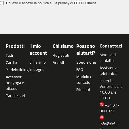
Ho letto e accetto la politica sulla privacy di FITFIU Fitness
m
c
-
2
6
0
Prodotti
Il mio
Chi siamo
Possono
Contattaci
m
account
aiutarti?
c
Modulo di
Tutti
Registrati
-
contatto
Chi siamo
Spedizione
Cardio
Accedi
4
Assistenza
Impegno
FAQ
Bodybuilding
0
telefonica
0
Modulo di
Accessori
Lunedì -
contatto
per yoga e
Venerdì dalle
m
pilates
Ricambi
10:00 alle
c
Paddle surf
13:00
-
4
+34 977
6
360 073
0
info@fitfiu-
m