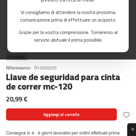
o
r
Vi consigliamo di attendere la nostra prossima
r
e
comunicazione prima di effettuare un acquisto.
r
Skip
Grazie per la vostra comprensione. Torneremo al
to
m
servizio abituale il prima possibile.
the
c
Home
LLAVE DE SEGURIDAD PARA CINTA DE CORRER MC-120
beginning
-
of
8
the
RICAMBIO
0
images
Riferimento:
R10002205
gallery
Llave de seguridad para cinta
m
c
de correr mc-120
-
9
20,99 €
0
m
Aggiungi al carrello
c
-
1
✕
Consegna in 4 - 6 giorni lavorativi per ordini effettuati prima
0