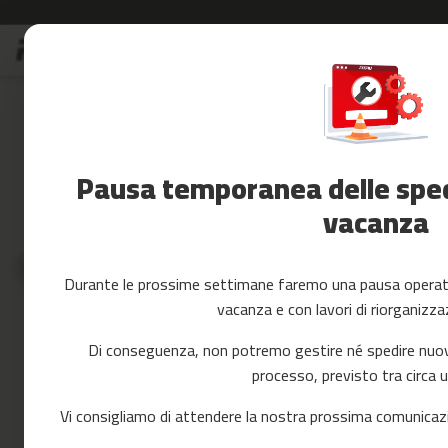
Salta
S
al
Saldi
contenuto
Skip
Accessori
to
Fitness
the
Yoga
end
e
of
Pausa temporanea delle spedi
Pilates
the
images
vacanza
Ricambi
gallery
cintas
de
correr
Durante le prossime settimane faremo una pausa operativ
mc-
vacanza e con lavori di riorganizza
80
mc-
Di conseguenza, non potremo gestire né spedire nuovi 
90
processo, previsto tra circa 
mc-
100
Vi consigliamo di attendere la nostra prossima comunicazi
mc-