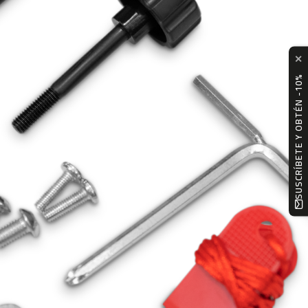
✕
SUSCRÍBETE Y OBTÉN -10%