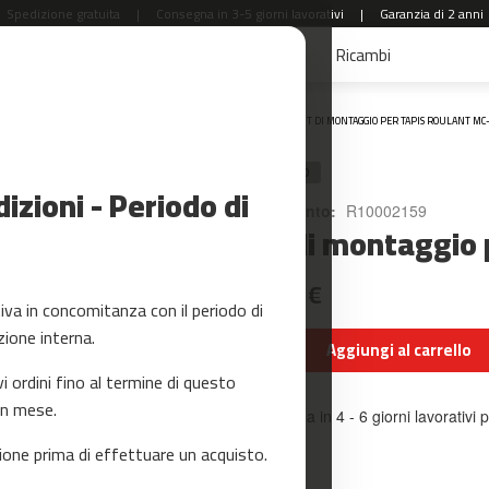
Spedizione gratuita
|
Consegna in 3-5 giorni lavorativi
|
Garanzia di 2 anni
aldi
Accessori Fitness
Yoga e Pilates
Ricambi
Home
KIT DI MONTAGGIO PER TAPIS ROULANT MC
RICAMBIO
zioni - Periodo di
Riferimento:
R10002159
Kit di montaggio 
30,99 €
a in concomitanza con il periodo di
zione interna.
Aggiungi al carrello
ordini fino al termine di questo
un mese.
Consegna in 4 - 6 giorni lavorativi p
one prima di effettuare un acquisto.