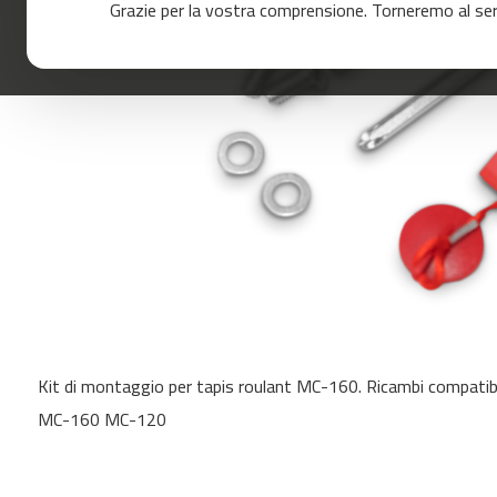
Grazie per la vostra comprensione. Torneremo al servi
120
mc-
160
mc-
200
mc-
260
mc-
400
mc-
460
mc-
Skip
500
to
mc-
Kit di montaggio per tapis roulant MC-160. Ricambi compatibil
the
560
beginning
MC-160 MC-120
of
mc-
the
600
images
Cinta