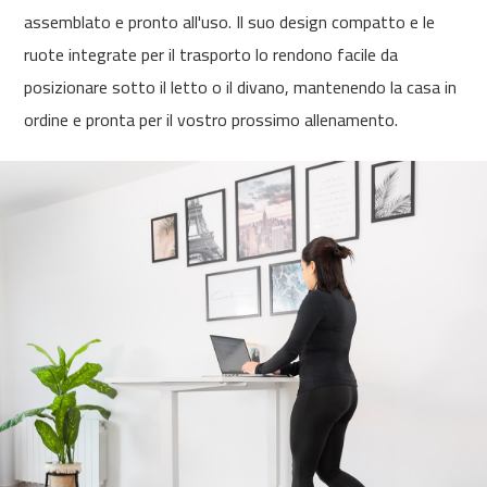
c
assemblato e pronto all'uso. Il suo design compatto e le
-
ruote integrate per il trasporto lo rendono facile da
5
0
posizionare sotto il letto o il divano, mantenendo la casa in
0
ordine e pronta per il vostro prossimo allenamento.
m
c
-
5
6
0
m
c
-
6
0
0
C
i