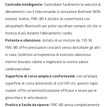
Controllo intelligente
: Controllate facilmente la velocità di
m
c
allenamento con il telecomando in dotazione (batterie NON
-
incluse). Inoltre, l'MC-80 è dotato di connettività con
2
6
altoparlanti Bluetooth per poter ascoltare sempre ciò che vi
0
motiva di più durante l'allenamento cardio.
m
Potente e silenzioso:
dotato di un motore da 735 W,
c
l'MC-80 offre prestazioni costanti senza disturbare gli altri
-
4
in casa. Godetevi un'esperienza di esercizio silenziosa
0
mentre bruciate calorie e migliorate la vostra salute
0
cardiovascolare.
m
Superficie di corsa ampia e confortevole
: con un'ampia
c
-
superficie di corsa antiscivolo di 42x100 cm, questo tapis
4
roulant offre un'ammortizzazione efficace e sicura per le
6
0
ginocchia e le articolazioni.
Pratico e facile da riporre:
l'MC-80 arriva completamente
m