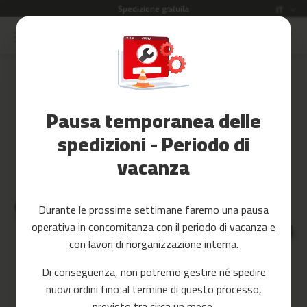
Spedizione gratuita
Lingua
IT
Salta
al
Saldi
contenuto
Skip
to
Accessori
the
Fitness
end
Pausa temporanea delle
of
Yoga
the
e
spedizioni - Periodo di
images
Pilates
vacanza
gallery
Ricambi
c
Durante le prossime settimane faremo una pausa
i
operativa in concomitanza con il periodo di vacanza e
n
t
con lavori di riorganizzazione interna.
a
s
Di conseguenza, non potremo gestire né spedire
d
nuovi ordini fino al termine di questo processo,
e
c
previsto tra circa un mese.