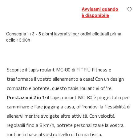
0
Avvisami quando
è disponibile
m
c
-
Consegna in 3 - 5 giorni lavorativi per ordini effettuati prima
1
delle 13:00h
2
0
m
c
Scoprite il tapis roulant MC-80 di FITFIU Fitness e
-
1
trasformate il vostro allenamento a casa! Con un design
6
compatto e potente, questo tapis roulant vi offre:
0
Prestazioni 2 in 1:
il tapis roulant MC-80 è progettato per
m
camminare e fare jogging a casa, offrendovi la flessibilità di
c
-
allenarvi mentre svolgete altre attività. Con velocità
2
regolabili fino a 8 km/h, potrete personalizzare la vostra
0
0
routine in base al vostro livello di forma fisica.