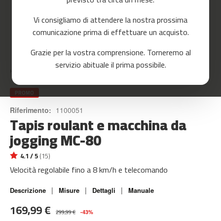
o
r
Vi consigliamo di attendere la nostra prossima
r
e
comunicazione prima di effettuare un acquisto.
r
Skip
Grazie per la vostra comprensione. Torneremo al
to
m
servizio abituale il prima possibile.
the
c
Home
MC-80
beginning
-
of
8
the
PROMO
0
images
Riferimento:
1100051
gallery
Tapis roulant e macchina da
m
c
jogging MC-80
-
9
4.1 / 5
(15)
0
Velocità regolabile fino a 8 km/h e telecomando
m
c
|
|
|
Descrizione
Misure
Dettagli
Manuale
-
169,99 €
1
299,99 €
-43%
0