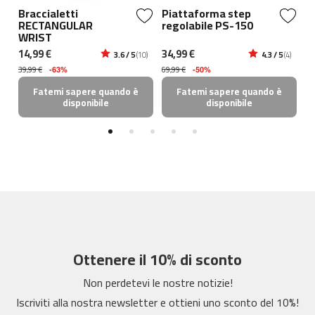
5
Braccialetti
Piattaforma step
P
0
RECTANGULAR
regolabile PS-150
P
0
WRIST
14,99 €
34,99 €
13
3.6 / 5
(10)
4.3 / 5
(4)
b
i
39,99 €
69,99 €
23
-63%
-50%
c
Fatemi sapere quando è
Fatemi sapere quando è
i
disponibile
disponibile
c
l
e
t
a
s
e
s
t
a
t
i
Ottenere il 10% di sconto
c
a
Non perdetevi le nostre notizie!
s
Iscriviti alla nostra newsletter e ottieni uno sconto del 10%!
b