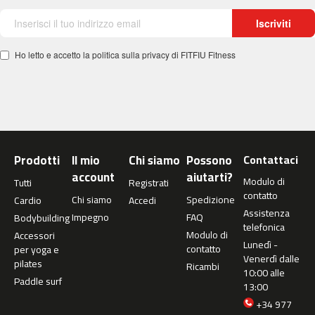
e
Iscriviti
s
t
-
Ho letto e accetto la politica sulla privacy di FITFIU Fitness
1
0
0
b
e
s
Prodotti
Il mio
Chi siamo
Possono
Contattaci
t
account
aiutarti?
Modulo di
-
Tutti
Registrati
contatto
2
Chi siamo
Spedizione
Cardio
Accedi
0
Assistenza
Impegno
FAQ
Bodybuilding
0
telefonica
Modulo di
Accessori
Lunedì -
contatto
per yoga e
b
Venerdì dalle
pilates
e
Ricambi
10:00 alle
s
Paddle surf
13:00
t
+34 977
-