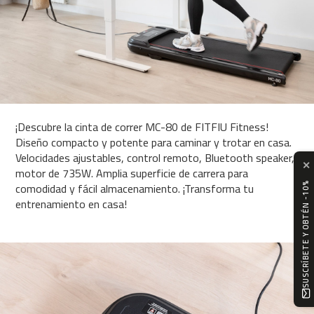
n
t
a
d
e
c
o
r
r
¡Descubre la cinta de correr MC-80 de FITFIU Fitness!
e
Diseño compacto y potente para caminar y trotar en casa.
r
Velocidades ajustables, control remoto, Bluetooth speaker,
M
✕
motor de 735W. Amplia superficie de carrera para
C
comodidad y fácil almacenamiento. ¡Transforma tu
-
SUSCRÍBETE Y OBTÉN -10%
5
entrenamiento en casa!
0
0
b
i
c
i
c