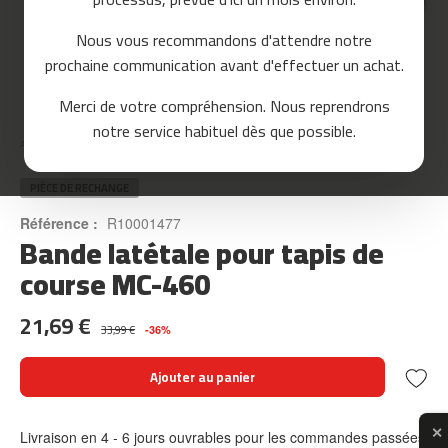
o
u
Nous vous recommandons d'attendre notre
r
prochaine communication avant d'effectuer un achat.
s
e
Skip
Merci de votre compréhension. Nous reprendrons
to
m
notre service habituel dès que possible.
the
c
Accueil
BANDE LATÉTALE POUR TAPIS DE COURSE MC-460
beginning
-
of
8
the
PIÈCE DE RECHANGE
0
images
Référence :
R10001477
gallery
Bande latétale pour tapis de
m
c
course MC-460
-
9
21,69 €
0
33,99 €
-36%
m
Ajouter au panier
c
-
1
✕
Livraison en 4 - 6 jours ouvrables pour les commandes passées
0