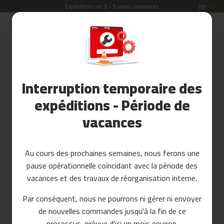
Expédition en 3 - 5 jours ouvrables
Langue
FR
Allez
au
Soldes
contenu
Skip
to
Accessoires
the
Fitness
end
Interruption temporaire des
of
Yoga
the
et
expéditions - Période de
images
Pilates
vacances
gallery
Pieces
detachees
Au cours des prochaines semaines, nous ferons une
t
pause opérationnelle coïncidant avec la période des
a
p
vacances et des travaux de réorganisation interne.
i
s
Par conséquent, nous ne pourrons ni gérer ni envoyer
d
de nouvelles commandes jusqu'à la fin de ce
e
c
processus, prévue d'ici un mois environ.