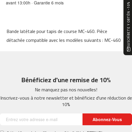
avant 13:00h · Garantie 6 mois
0
SUSCRÍBETE Y OBTÉN -10%
m
c
-
Bande latétale pour tapis de course MC-460. Pièce
1
2
détachée compatible avec les modèles suivants : MC-460
0
m
c
-
1
Bénéficiez d'une remise de 10%
6
0
Ne manquez pas nos nouvelles!
Inscrivez-vous à notre newsletter et bénéficiez d'une réduction de
m
10%
c
-
2
Abonnez-Vous
0
0