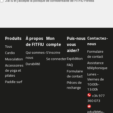
J'ai lu et j'accepte la politique de confidentialité de FITFIU Fitness
m
c
-
2
6
0
Produits
À propos
Mon
Puis-nous
Contactez-
m
nous
de FITFIU
compte
vous
Tous
c
aider?
Formulaire
-
Qui sommes-
S'inscrire
Cardio
de contact
4
nous
Expédition
Se connecter
Musculation
0
Assistance
Durabilité
FAQ
Accessoires
0
téléphonique
de yoga et
Formulaire
Lunes -
pilates
de contact
m
Viernes de
Paddle surf
c
Pièces de
10:00h-
-
rechange
13:00h
4
+34 977
6
360 073
0
info@fitfiu-
m