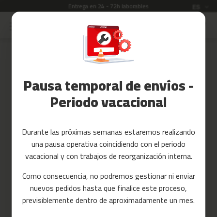
Entrega en 24 - 72h laborables
Idioma
G
ES
Ir
al
Rebajas
contenido
Skip
to
Accesorios
the
Fitness
end
Pausa temporal de envíos -
of
Yoga
the
y
Periodo vacacional
images
Pilates
gallery
Tarjetas
Durante las próximas semanas estaremos realizando
regalo
una pausa operativa coincidiendo con el periodo
Reacondicionados
vacacional y con trabajos de reorganización interna.
Recambios
Como consecuencia, no podremos gestionar ni enviar
nuevos pedidos hasta que finalice este proceso,
c
previsiblemente dentro de aproximadamente un mes.
i
n
t