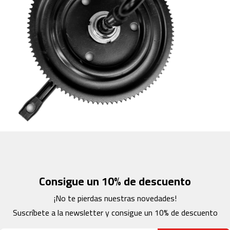
c
-
2
0
0
m
c
-
2
6
0
m
c
-
4
0
Consigue un 10% de descuento
0
¡No te pierdas nuestras novedades!
m
Suscríbete a la newsletter y consigue un 10% de descuento
c
-