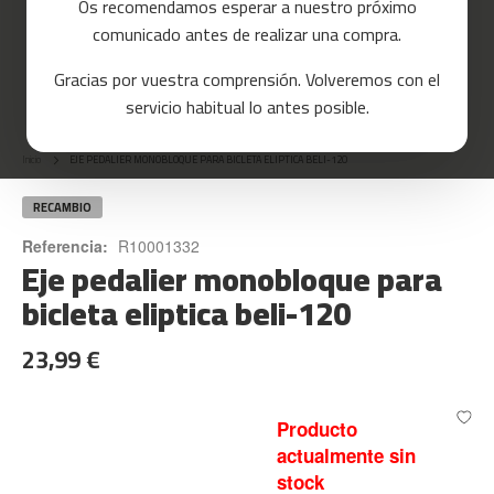
Os recomendamos esperar a nuestro próximo
a
comunicado antes de realizar una compra.
s
d
Gracias por vuestra comprensión. Volveremos con el
e
Skip
c
servicio habitual lo antes posible.
o
to
r
the
r
Inicio
EJE PEDALIER MONOBLOQUE PARA BICLETA ELIPTICA BELI-120
beginning
e
of
r
the
RECAMBIO
images
m
Referencia:
R10001332
gallery
Eje pedalier monobloque para
c
-
bicleta eliptica beli-120
8
0
23,99 €
m
c
-
Producto
9
actualmente sin
0
stock