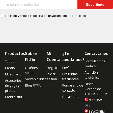
4
Suscríbete
6
0
He leído y acepto la política de privacidad de FITFIU Fitness
m
c
-
5
0
0
Productos
Sobre
Mi
¿Te
Contáctanos
Fitfiu
Cuenta
ayudamos?
m
Formulario de
Todos
c
contacto
Quiénes
Registro
Envío
Cardio
-
Atención
somos
Iniciar
Preguntas
Musculación
5
telefónica
Sostenibilidad
sesión
frecuentes
6
Accesorios
Lunes -
0
Blog FITFIU
Formulario de
de yoga y
Viernes de
contacto
pilates
10:00h-13:00h
m
Recambios
Paddle surf
c
977 360
-
073
6
info@fitfiu-