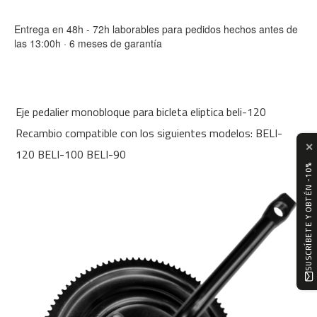
m
c
Entrega en 48h - 72h laborables para pedidos hechos antes de
-
las 13:00h · 6 meses de garantía
1
0
0
m
Eje pedalier monobloque para bicleta eliptica beli-120
c
Recambio compatible con los siguientes modelos: BELI-
-
✕
1
120 BELI-100 BELI-90
2
SUSCRÍBETE Y OBTÉN -10%
0
m
c
-
1
6
0
m