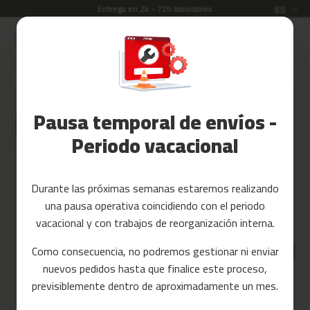
Entrega en 24 - 72h laborables
Idioma
ES
Ir
al
Rebajas
contenido
Skip
to
Accesorios
the
Fitness
end
Pausa temporal de envíos -
of
Yoga
the
y
Periodo vacacional
images
Pilates
gallery
Tarjetas
Durante las próximas semanas estaremos realizando
regalo
una pausa operativa coincidiendo con el periodo
Reacondicionados
vacacional y con trabajos de reorganización interna.
Recambios
Como consecuencia, no podremos gestionar ni enviar
nuevos pedidos hasta que finalice este proceso,
c
previsiblemente dentro de aproximadamente un mes.
i
n
t