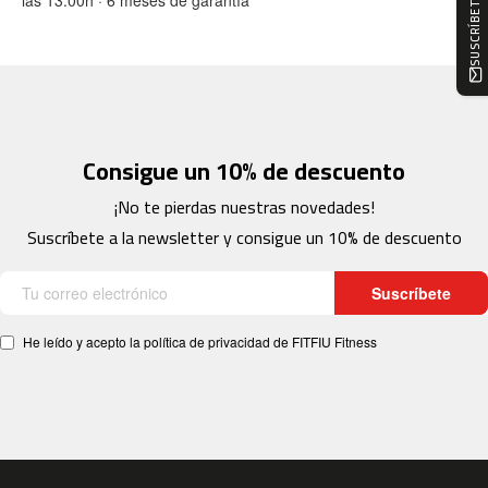
m
c
-
1
0
0
Consigue un 10% de descuento
m
c
¡No te pierdas nuestras novedades!
-
1
Suscríbete a la newsletter y consigue un 10% de descuento
2
0
Suscríbete
m
c
He leído y acepto la política de privacidad de FITFIU Fitness
-
1
6
0
m