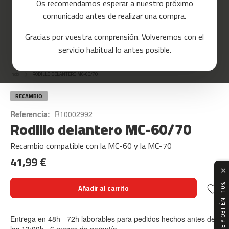
Os recomendamos esperar a nuestro próximo
a
comunicado antes de realizar una compra.
s
d
Gracias por vuestra comprensión. Volveremos con el
e
Skip
c
servicio habitual lo antes posible.
o
to
r
the
r
Inicio
RODILLO DELANTERO MC-60/70
beginning
e
of
r
the
RECAMBIO
images
m
Referencia:
R10002992
gallery
Rodillo delantero MC-60/70
c
-
8
Recambio compatible con la MC-60 y la MC-70
0
41,99 €
✕
m
c
SUSCRÍBETE Y OBTÉN -10%
Añadir al carrito
-
9
0
Entrega en 48h - 72h laborables para pedidos hechos antes de
las 13:00h · 6 meses de garantía