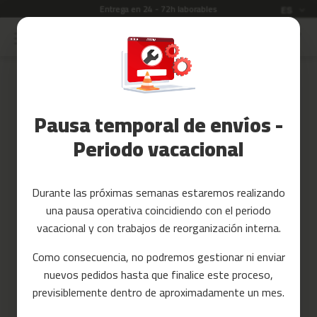
Entrega en 24 - 72h laborables
Idioma
ES
Ir
al
Rebajas
contenido
Skip
to
Accesorios
the
Fitness
end
Pausa temporal de envíos -
of
Yoga
the
y
Periodo vacacional
images
Pilates
gallery
Tarjetas
Durante las próximas semanas estaremos realizando
regalo
una pausa operativa coincidiendo con el periodo
Reacondicionados
vacacional y con trabajos de reorganización interna.
Recambios
Como consecuencia, no podremos gestionar ni enviar
nuevos pedidos hasta que finalice este proceso,
c
previsiblemente dentro de aproximadamente un mes.
i
n
t