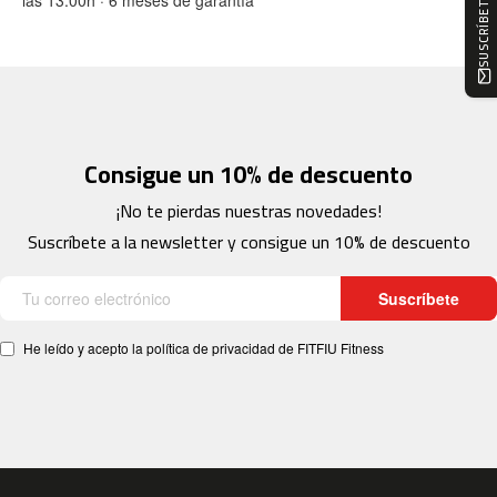
m
c
-
1
0
0
Consigue un 10% de descuento
m
c
¡No te pierdas nuestras novedades!
-
1
Suscríbete a la newsletter y consigue un 10% de descuento
2
0
Suscríbete
m
c
He leído y acepto la política de privacidad de FITFIU Fitness
-
1
6
0
m