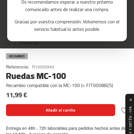
Os recomendamos esperar a nuestro próximo
a
comunicado antes de realizar una compra.
s
d
Gracias por vuestra comprensión. Volveremos con el
e
Skip
c
servicio habitual lo antes posible.
o
to
r
the
r
Inicio
RUEDAS MC-100
beginning
e
of
r
the
RECAMBIO
images
m
Referencia:
R10002943
gallery
Ruedas MC-100
c
-
8
Recambio compatible con la MC-100 (< FIT0008825)
0
11,99 €
✕
m
c
SUSCRÍBETE Y OBTÉN -10%
Añadir al carrito
-
9
0
Entrega en 48h - 72h laborables para pedidos hechos antes de
las 13:00h · 6 meses de garantía