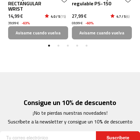
b
RECTANGULAR
regulable PS-150
v
e
WRIST
N
s
14,99 €
27,99 €
12
1)
4.0 / 5
(15)
4.7 / 5
(6)
p
39,99 €
69,99 €
23
-63%
-60%
-
5
Avisame cuando vuelva
Avisame cuando vuelva
0
0
b
i
c
i
c
l
e
t
Consigue un 10% de descuento
a
s
¡No te pierdas nuestras novedades!
e
s
Suscríbete a la newsletter y consigue un 10% de descuento
t
a
t
Suscríbete