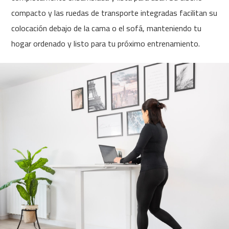
4
compacto y las ruedas de transporte integradas facilitan su
6
colocación debajo de la cama o el sofá, manteniendo tu
0
hogar ordenado y listo para tu próximo entrenamiento.
m
c
-
5
0
0
m
c
-
5
6
0
m
c
-
6