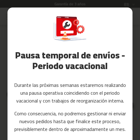
Garantía de 3 años
Idioma
ES
Ir
al
Rebajas
contenido
Skip
to
Accesorios
the
Fitness
end
Pausa temporal de envíos -
of
Yoga
the
y
Periodo vacacional
images
Pilates
gallery
Tarjetas
Durante las próximas semanas estaremos realizando
regalo
una pausa operativa coincidiendo con el periodo
Reacondicionados
vacacional y con trabajos de reorganización interna.
Recambios
Como consecuencia, no podremos gestionar ni enviar
nuevos pedidos hasta que finalice este proceso,
c
previsiblemente dentro de aproximadamente un mes.
i
n
t