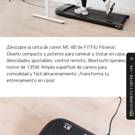
0
0
C
i
n
t
a
¡Descubre la cinta de correr MC-80 de FITFIU Fitness!
d
Diseño compacto y potente para caminar y trotar en casa.
e
✕
Velocidades ajustables, control remoto, Bluetooth speaker,
c
motor de 735W. Amplia superficie de carrera para
o
SUSCRÍBETE Y OBTÉN -10%
comodidad y fácil almacenamiento. ¡Transforma tu
r
entrenamiento en casa!
r
e
r
M
C
-
5
0
0