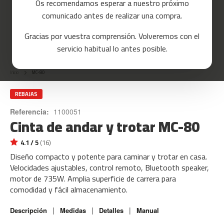
Os recomendamos esperar a nuestro próximo
a
comunicado antes de realizar una compra.
s
d
Gracias por vuestra comprensión. Volveremos con el
e
Skip
c
servicio habitual lo antes posible.
o
to
r
the
r
Inicio
MC-80
beginning
e
of
r
the
REBAJAS
images
m
Referencia:
1100051
gallery
Cinta de andar y trotar MC-80
c
-
8
4.1 / 5
(16)
0
Diseño compacto y potente para caminar y trotar en casa.
Velocidades ajustables, control remoto, Bluetooth speaker,
m
motor de 735W. Amplia superficie de carrera para
c
comodidad y fácil almacenamiento.
-
9
0
|
|
|
Descripción
Medidas
Detalles
Manual