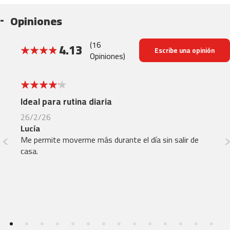
Opiniones
b
e
s
(16
4.13
Escribe una opinión
p
Opiniones)
-
82.5%
5
0
4
4
Ideal para rutina diaria
Si
b
e
26/2/26
10
s
Lucía
Ma
p
Me permite moverme más durante el día sin salir de
E
-
casa.
7
0
b
e
s
p
-