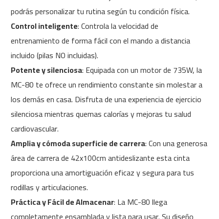
c
podrás personalizar tu rutina según tu condición física.
-
2
Control inteligente
: Controla la velocidad de
0
entrenamiento de forma fácil con el mando a distancia
0
incluido (pilas NO incluidas).
m
Potente y silenciosa
: Equipada con un motor de 735W, la
c
-
MC-80 te ofrece un rendimiento constante sin molestar a
2
los demás en casa. Disfruta de una experiencia de ejercicio
6
0
silenciosa mientras quemas calorías y mejoras tu salud
cardiovascular.
m
c
Amplia y cómoda superficie de carrera
: Con una generosa
-
área de carrera de 42x100cm antideslizante esta cinta
4
0
proporciona una amortiguación eficaz y segura para tus
0
rodillas y articulaciones.
m
Práctica y Fácil de Almacenar
: La MC-80 llega
c
completamente ensamblada y lista para usar. Su diseño
-