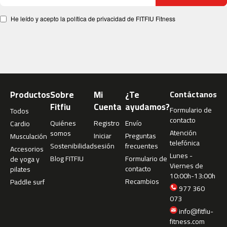
i
c
He leído y acepto la política de privacidad de FITFIU Fitness
a
s
b
e
s
t
-
Productos
Sobre
Mi
¿Te
Contáctanos
1
Fitfiu
Cuenta
ayudamos?
Formulario de
0
Todos
contacto
0
Quiénes
Registro
Envío
Cardio
Atención
somos
Iniciar
Preguntas
Musculación
b
telefónica
Sostenibilidad
sesión
frecuentes
Accesorios
e
Lunes -
Blog FITFIU
Formulario de
de yoga y
s
Viernes de
contacto
pilates
t
10:00h-13:00h
Recambios
-
Paddle surf
977 360
2
073
0
info@fitfiu-
0
fitness.com