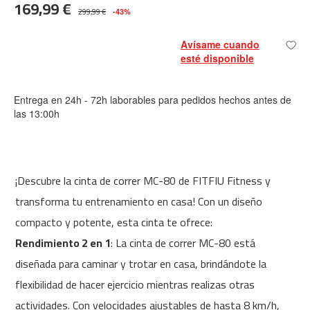
169,99 €
m
299,99 €
-43%
c
-
Avísame cuando
1
esté disponible
0
0
Entrega en 24h - 72h laborables para pedidos hechos antes de
m
las 13:00h
c
-
1
2
0
¡Descubre la cinta de correr MC-80 de FITFIU Fitness y
transforma tu entrenamiento en casa! Con un diseño
m
c
compacto y potente, esta cinta te ofrece:
-
Rendimiento 2 en 1
: La cinta de correr MC-80 está
1
6
diseñada para caminar y trotar en casa, brindándote la
0
flexibilidad de hacer ejercicio mientras realizas otras
m
actividades. Con velocidades ajustables de hasta 8 km/h,