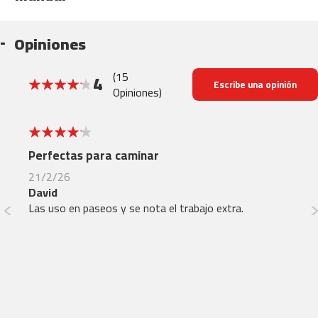
b
Opiniones
e
s
p
(15
4
Escribe una opinión
-
Opiniones)
5
80%
0
b
4
4
Perfectas para caminar
Mu
e
s
21/2/26
27
p
David
Ál
-
Las uso en paseos y se nota el trabajo extra.
N
7
0
n
b
e
s
p
-