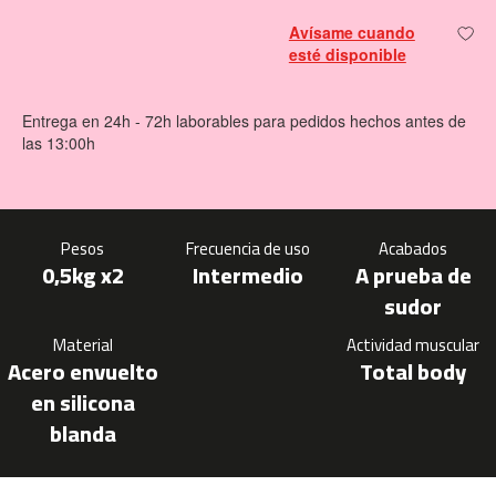
m
Avísame cuando
c
esté disponible
-
1
0
Entrega en 24h - 72h laborables para pedidos hechos antes de
0
las 13:00h
m
c
-
1
Pesos
Frecuencia de uso
Acabados
2
0,5kg x2
Intermedio
A prueba de
0
sudor
m
Material
Actividad muscular
c
Acero envuelto
Total body
-
1
en silicona
6
blanda
0
m