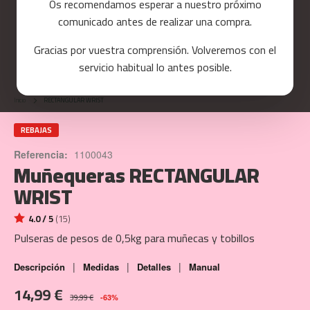
Os recomendamos esperar a nuestro próximo
a
comunicado antes de realizar una compra.
s
d
Gracias por vuestra comprensión. Volveremos con el
e
Skip
c
servicio habitual lo antes posible.
o
to
r
the
r
Inicio
RECTANGULAR WRIST
beginning
e
of
r
the
REBAJAS
images
m
Referencia:
1100043
gallery
Muñequeras RECTANGULAR
c
-
WRIST
8
0
4.0 / 5
(15)
m
Pulseras de pesos de 0,5kg para muñecas y tobillos
c
-
|
|
|
Descripción
Medidas
Detalles
Manual
9
14,99 €
0
39,99 €
-63%