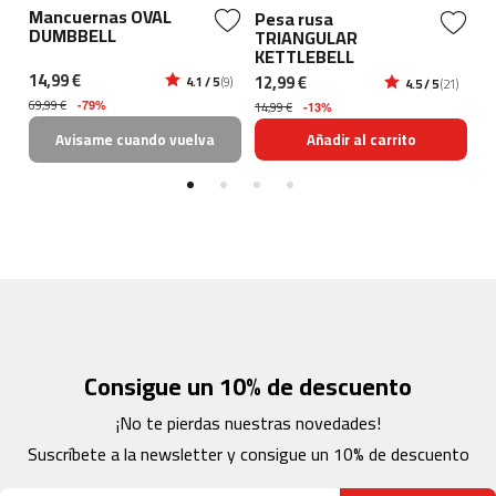
b
Mancuernas OVAL
Pesa rusa
P
e
DUMBBELL
TRIANGULAR
K
s
KETTLEBELL
p
14,99 €
12,99 €
24
4.1 / 5
(9)
5)
4.5 / 5
(21)
-
69,99 €
-79%
14,99 €
39
-13%
5
0
Avisame cuando vuelva
Añadir al carrito
0
b
i
c
i
c
l
e
t
a
Consigue un 10% de descuento
s
e
¡No te pierdas nuestras novedades!
s
t
Suscríbete a la newsletter y consigue un 10% de descuento
a
t