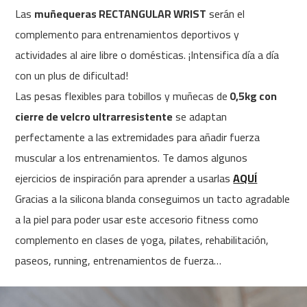
c
Las
muñequeras RECTANGULAR WRIST
serán el
-
2
complemento para entrenamientos deportivos y
0
actividades al aire libre o domésticas. ¡Intensifica día a día
0
con un plus de dificultad!
m
Las pesas flexibles para tobillos y muñecas de
0,5kg con
c
-
cierre de velcro ultrarresistente
se adaptan
2
perfectamente a las extremidades para añadir fuerza
6
0
muscular a los entrenamientos. Te damos algunos
ejercicios de inspiración para aprender a usarlas
AQUÍ
m
c
Gracias a la silicona blanda conseguimos un tacto agradable
-
a la piel para poder usar este accesorio fitness como
4
0
complemento en clases de yoga, pilates, rehabilitación,
0
paseos, running, entrenamientos de fuerza…
m
c
-