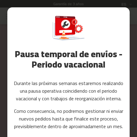
Garantía de 3 años
Idioma
ES
Ir
al
Rebajas
contenido
Skip
to
Accesorios
the
Fitness
end
Pausa temporal de envíos -
of
Yoga
the
y
Periodo vacacional
images
Pilates
gallery
Tarjetas
Durante las próximas semanas estaremos realizando
regalo
una pausa operativa coincidiendo con el periodo
Reacondicionados
vacacional y con trabajos de reorganización interna.
Recambios
Como consecuencia, no podremos gestionar ni enviar
nuevos pedidos hasta que finalice este proceso,
c
previsiblemente dentro de aproximadamente un mes.
i
n
t