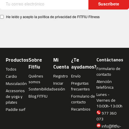
i
Suscríbete
c
a
s
He leído y acepto la política de privacidad de FITFIU Fitness
b
e
s
t
-
1
Productos
Sobre
Mi
¿Te
Contáctanos
0
Fitfiu
Cuenta
ayudamos?
Formulario de
0
Todos
contacto
Quiénes
Registro
Envío
Cardio
b
Atención
somos
Iniciar
Preguntas
Musculación
e
telefónica
Sostenibilidad
sesión
frecuentes
Accesorios
s
Lunes -
Blog FITFIU
Formulario de
de yoga y
t
Viernes de
contacto
pilates
-
10:00h-13:00h
2
Recambios
Paddle surf
977 360
0
073
0
info@fitfiu-