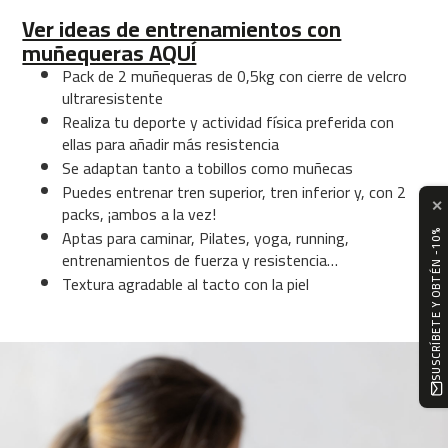
0
Ver ideas de entrenamientos con
0
muñequeras AQUÍ
C
Pack de 2 muñequeras de 0,5kg con cierre de velcro
i
ultraresistente
n
Realiza tu deporte y actividad física preferida con
t
ellas para añadir más resistencia
a
Se adaptan tanto a tobillos como muñecas
d
e
Puedes entrenar tren superior, tren inferior y, con 2
✕
c
packs, ¡ambos a la vez!
o
Aptas para caminar, Pilates, yoga, running,
SUSCRÍBETE Y OBTÉN -10%
r
entrenamientos de fuerza y resistencia…
r
Textura agradable al tacto con la piel
e
r
M
C
-
5
0
0