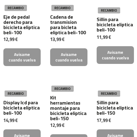
b
RECAMBIO
RECAMBIO
RECAMBIO
i
Eje de pedal
Cadena de
c
Sillin para
derecho para
transmision
i
bicicleta eliptica
bicicleta eliptica
para bicleta
c
beli-100
beli-100
eliptica beli-100
l
11,99 €
e
12,99 €
13,99 €
t
a
Avisame
Avisame
Avisame
s
cuando vuelva
cuando vuelva
cuando vuelva
i
n
d
o
o
r
RECAMBIO
RECAMBIO
RECAMBIO
Kit
b
Display lcd para
Sillin para
herramientas
e
bicicleta eliptica
bicicleta eliptica
montaje para
beli-100
beli-150
s
bicicleta eliptica
beli-150
p
14,99 €
17,99 €
-
12,99 €
2
Avisame
Avisame
2