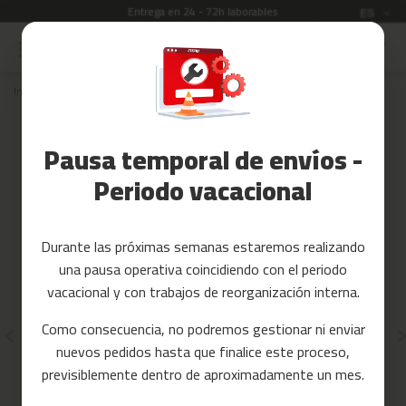
Entrega en 24 - 72h laborables
Idioma
ES
Ir
al
Rebajas
contenido
Inicio
Recambios
BICICLETAS ELIPTICAS
Accesorios
Fitness
Recambios para bicicletas
Pausa temporal de envíos -
elípticas
Yoga
y
Periodo vacacional
Pilates
Tarjetas
Durante las próximas semanas estaremos realizando
regalo
una pausa operativa coincidiendo con el periodo
Reacondicionados
vacacional y con trabajos de reorganización interna.
Recambios
Como consecuencia, no podremos gestionar ni enviar
nuevos pedidos hasta que finalice este proceso,
c
previsiblemente dentro de aproximadamente un mes.
i
n
t