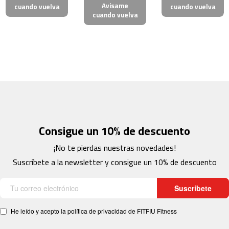
Avisame
cuando vuelva
cuando vuelva
cuando vuelva
b
e
s
p
-
5
0
b
e
s
Consigue un 10% de descuento
p
-
¡No te pierdas nuestras novedades!
7
Suscríbete a la newsletter y consigue un 10% de descuento
0
b
Suscríbete
e
s
He leído y acepto la política de privacidad de FITFIU Fitness
p
-