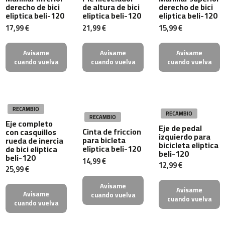
m
derecho de bici
de altura de bici
derecho de bici
eliptica beli-120
eliptica beli-120
eliptica beli-120
c
-
17,99 €
21,99 €
15,99 €
1
0
Avisame
Avisame
Avisame
0
cuando vuelva
cuando vuelva
cuando vuelva
m
c
-
1
RECAMBIO
RECAMBIO
2
RECAMBIO
Eje completo
0
Eje de pedal
Cinta de friccion
con casquillos
izquierdo para
para bicleta
rueda de inercia
bicicleta eliptica
m
eliptica beli-120
de bici eliptica
beli-120
c
beli-120
14,99 €
12,99 €
-
25,99 €
1
Avisame
6
Avisame
Avisame
cuando vuelva
0
cuando vuelva
cuando vuelva
m