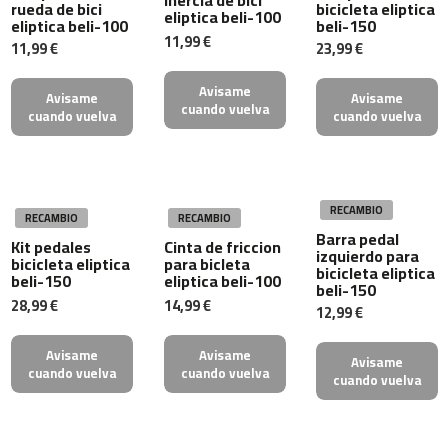
rueda de bici
bicicleta eliptica
0
eliptica beli-100
eliptica beli-100
beli-150
0
11,99 €
11,99 €
23,99 €
C
i
Avisame
Avisame
Avisame
n
cuando vuelva
cuando vuelva
cuando vuelva
t
a
d
e
c
RECAMBIO
RECAMBIO
RECAMBIO
o
Barra pedal
Kit pedales
Cinta de friccion
r
izquierdo para
bicicleta eliptica
para bicleta
r
bicicleta eliptica
beli-150
eliptica beli-100
e
beli-150
28,99 €
14,99 €
r
12,99 €
M
C
Avisame
Avisame
Avisame
-
cuando vuelva
cuando vuelva
cuando vuelva
5
0
0