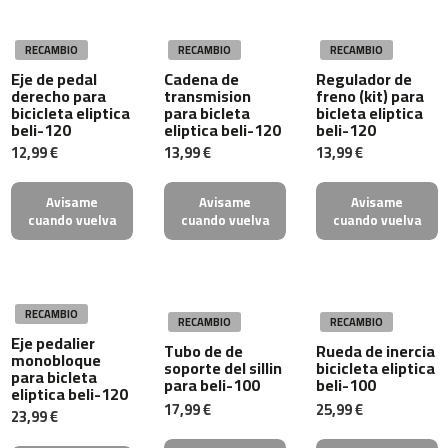
c
-
2
RECAMBIO
RECAMBIO
RECAMBIO
0
Eje de pedal
Cadena de
Regulador de
0
derecho para
transmision
freno (kit) para
bicicleta eliptica
para bicleta
bicleta eliptica
m
beli-120
eliptica beli-120
beli-120
c
12,99 €
13,99 €
13,99 €
-
2
Avisame
Avisame
Avisame
6
cuando vuelva
cuando vuelva
cuando vuelva
0
m
c
-
RECAMBIO
4
RECAMBIO
RECAMBIO
Eje pedalier
0
Tubo de de
Rueda de inercia
monobloque
0
soporte del sillin
bicicleta eliptica
para bicleta
para beli-100
beli-100
eliptica beli-120
m
17,99 €
25,99 €
23,99 €
c
-