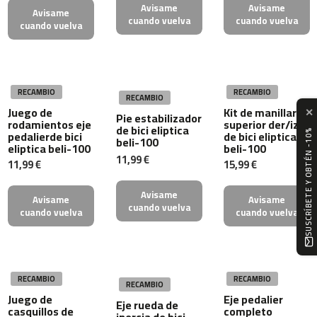
Avisame
Avisame
4
Avisame
cuando vuelva
cuando vuelva
6
cuando vuelva
0
m
c
RECAMBIO
RECAMBIO
-
RECAMBIO
5
Juego de
Kit de manillar
✕
Pie estabilizador
rodamientos eje
superior der/izq
0
de bici eliptica
pedalierde bici
de bici eliptica
SUSCRÍBETE Y OBTÉN -10%
0
beli-100
eliptica beli-100
beli-100
11,99 €
11,99 €
15,99 €
m
c
Avisame
-
Avisame
Avisame
cuando vuelva
5
cuando vuelva
cuando vuelva
6
0
m
c
RECAMBIO
RECAMBIO
RECAMBIO
-
Juego de
Eje pedalier
Eje rueda de
6
casquillos de
completo
inercia de bici