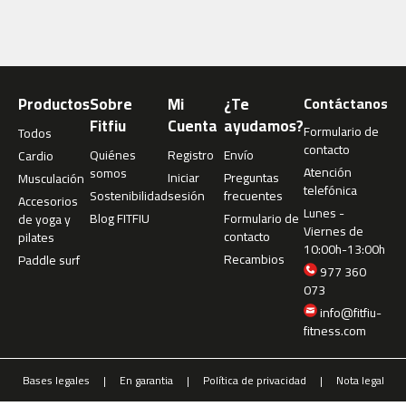
1
0
0
b
e
Productos
Sobre
Mi
¿Te
Contáctanos
s
Fitfiu
Cuenta
ayudamos?
Formulario de
Todos
p
contacto
Quiénes
Registro
Envío
-
Cardio
Atención
somos
2
Iniciar
Preguntas
Musculación
telefónica
0
Sostenibilidad
sesión
frecuentes
Accesorios
0
Lunes -
Blog FITFIU
Formulario de
de yoga y
Viernes de
contacto
pilates
b
10:00h-13:00h
Recambios
Paddle surf
e
977 360
s
073
p
info@fitfiu-
-
fitness.com
3
0
0
Bases legales
En garantia
Política de privacidad
Nota legal