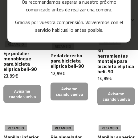
Os recomendamos esperar a nuestro próximo
Beli-150
Beli-90
a
comunicado antes de realizar una compra.
s
d
Ordenar por:
Gracias por vuestra comprensión. Volveremos con el
e
c
servicio habitual lo antes posible.
o
r
RECAMBIO
r
RECAMBIO
RECAMBIO
Kit
e
Eje pedalier
Pedal derecho
herramientas
r
monobloque
para bicicleta
montaje para
para bicleta
eliptica beli-90
bicicleta eliptica
m
eliptica beli-90
beli-90
12,99 €
c
23,99 €
14,99 €
-
8
Avisame
Avisame
0
Avisame
cuando vuelva
cuando vuelva
cuando vuelva
m
c
-
9
RECAMBIO
RECAMBIO
RECAMBIO
0
Manillar inferior
Pie nievelador
Manillar superior